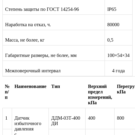
Степень защиты по ГОСТ 14254-96
IP65
Наработка на отказ, ч.
80000
Масса, не более, кг
0,5
Габаритные размеры, не более, мм
100×54×34
Межповерочный интервал
4 года
№
Наименование
Тип
Верхний
Перегру
п/
предел
кПа
п
измерений,
кПа
1
Датчик
ДДМ-03Т-400
400
800
избыточного
ДИ
давления
с