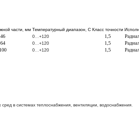
жной части, мм
Температурный диапазон, С
Класс точности
Испол
46
1,5
Радиа
0…+120
64
1,5
Радиа
0…+120
100
1,5
Радиа
0…+120
 сред в системах теплоснабжения, вентиляции, водоснабжения.