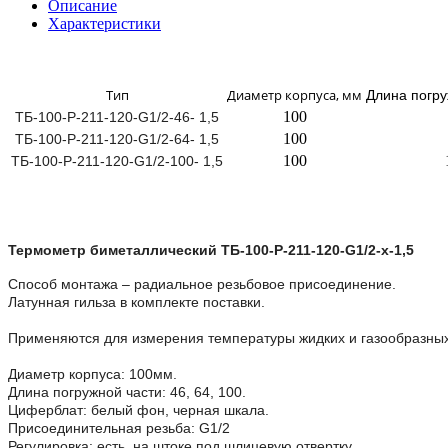
Описание
Характеристики
Тип
Диаметр корпуса, мм
Длина погру
100
ТБ-100-Р-211-120-G1/2-46- 1,5
100
ТБ-100-Р-211-120-G1/2-64- 1,5
100
ТБ-100-Р-211-120-G1/2-100- 1,5
Термометр биметаллический ТБ-100-Р-211-120-G1/2-х-1,5
Способ монтажа – радиальное резьбовое присоединение.
Латунная гильза в комплекте поставки.
Применяются для измерения температуры жидких и газообразных
Диаметр корпуса: 100мм.
Длина погружной части: 46, 64, 100.
Циферблат: белый фон, черная шкала.
Присоединительная резьба: G1/2
Регулировка: есть, на штоке под шлицевую отвертку.