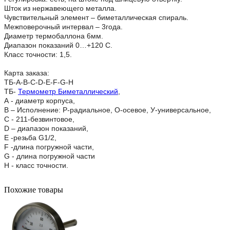
Шток из нержавеющего металла.
Чувствительный элемент – биметаллическая спираль.
Межповерочный интервал – 3года.
Диаметр термобаллона 6мм.
Диапазон показаний 0…+120 С.
Класс точности: 1,5.
Карта заказа:
ТБ-A-B-C-D-E-F-G-H
ТБ-
Термометр Биметаллический
,
А - диаметр корпуса,
В – Исполнение: Р-радиальное, О-осевое, У-универсальное,
C - 211-безвинтовое,
D – диапазон показаний,
E -резьба G1/2,
F -длина погружной части,
G - длина погружной части
H - класс точности.
Похожие товары